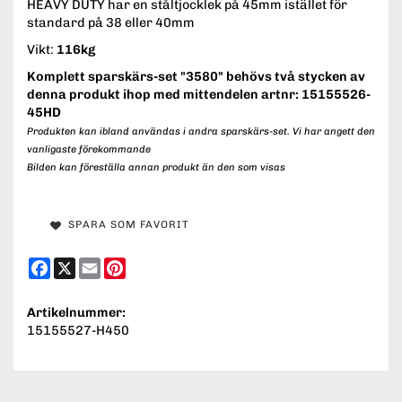
HEAVY DUTY har en ståltjocklek på 45mm istället för
standard på 38 eller 40mm
Vikt:
116kg
Komplett sparskärs-set "3580" behövs två stycken av
denna produkt ihop med mittendelen artnr:
15155526-
45HD
Produkten kan ibland användas i andra sparskärs-set. Vi har angett den
vanligaste förekommande
Bilden kan föreställa annan produkt än den som visas
SPARA SOM FAVORIT
Facebook
X
Email
Pinterest
Artikelnummer:
15155527-H450