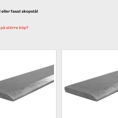
eller fasat skopstål
t på större köp?