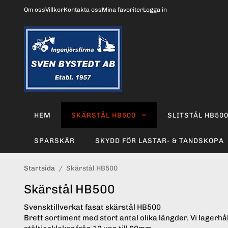
Om oss
Villkor
Kontakta oss
Mina favoriter
Logga in
HEM
SKÄRSTÅL HB500
SLITSTÅL HB50
SPARSKÄR
SKYDD FÖR LASTAR- & TANDSKOPA
Startsida
/
Skärstål HB500
Skärstål HB500
Svensktillverkat fasat skärstål HB500
Brett sortiment med stort antal olika längder. Vi lagerhå