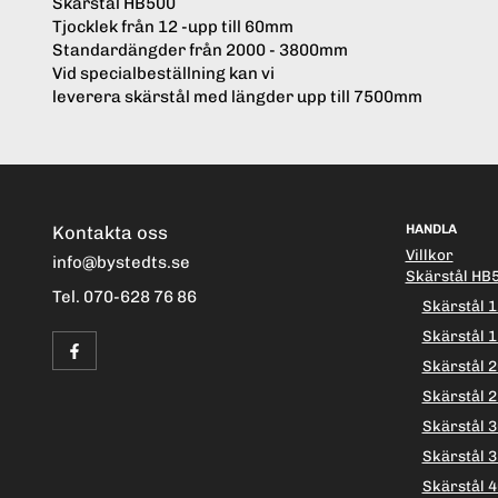
Skärstål HB500
Tjocklek från 12 -upp till 60mm
Standardängder från 2000 - 3800mm
Vid specialbeställning kan vi
leverera skärstål med längder upp till 7500mm
Kontakta oss
HANDLA
Villkor
info@bystedts.se
Skärstål HB
Tel. 070-628 76 86
Skärstål 1
Skärstål 1
Skärstål 2
Skärstål 2
Skärstål 3
Skärstål 3
Skärstål 4