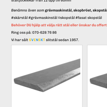
ståltjocklekar från 12 upp till 60mm
Benämns även som
grävmaskinstål, skopbröst, skopstål 
#skärstål #grävmaskinstål ¤skopstål #fasat skopstål
Behöver DU hjälp att välja rätt stål eller önskar du offer
Ring oss på: 070-628 76 86
Vi har sålt
S
V
E
N
S
K
T
slitstål sedan 1957.