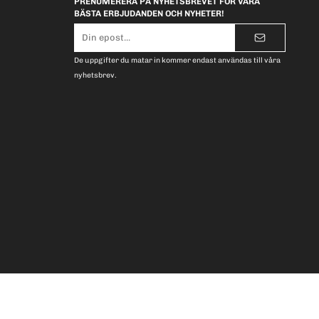
PRENUMERERA PÅ NYHETSBREVET FÖR VÅRA
BÄSTA ERBJUDANDEN OCH NYHETER!
E-
postadress
De uppgifter du matar in kommer endast användas till våra
nyhetsbrev.