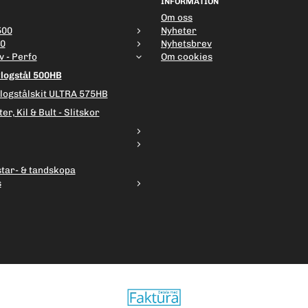
INFORMATION
Om oss
500
Nyheter
00
Nyhetsbrev
v - Perfo
Om cookies
Plogstål 500HB
Plogstålskit ULTRA 575HB
er, Kil & Bult - Slitskor
star- & tandskopa
s