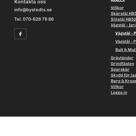
Kontakta oss
HANDLA
Villkor
info@bystedts.se
Skärstål HB
Tel. 070-628 76 86
Slitstål HB5
Vägstål - Isri
Vägstål - 
Vägstål - 
Bult & Mutt
Grävtänder
Grindfästen
Sparskär
Skydd för la
Berg & Kros
Villkor
Logga in