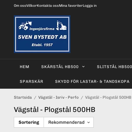
Om oss
Villkor
Kontakta oss
Mina favoriter
Logga in
HEM
SKÄRSTÅL HB500
SLITSTÅL HB50
SPARSKÄR
SKYDD FÖR LASTAR- & TANDSKOPA
Startsida
/
Vägstål - Isriv - Perfo
/
Vägstål - Plogstål 500HB
Vägstål - Plogstål 500HB
Sortering