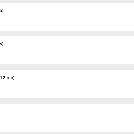
m)
m)
& 12mm)