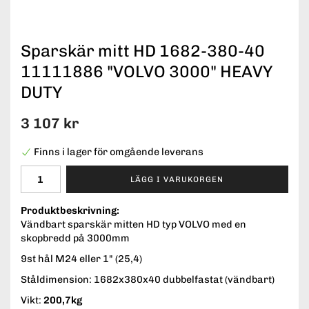
Sparskär mitt HD 1682-380-40
11111886 "VOLVO 3000" HEAVY
DUTY
3 107 kr
Finns i lager för omgående leverans
LÄGG I VARUKORGEN
Produktbeskrivning:
Vändbart sparskär mitten HD typ VOLVO med en
skopbredd på 3000mm
9st hål M24 eller 1" (25,4)
Ståldimension: 1682x380x40 dubbelfastat (vändbart)
Vikt:
200,7kg