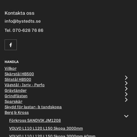
Kontakta oss
info@bystedts.se
Tel. 070-628 76 86
HANDLA
Villkor
Skärstål HB500
Slitstål HB500
Vägstål - Isriv - Perfo
Grävtänder
Grindfästen
Sparskär
Skydd för lastar- & tandskopa
Berg & Kross
Förkross SANDVIK JM1208
VOLVO L110 L120 L150 Skopa 3000mm
VOLVO L110 L120 L150 Skopa 3000mm 40mm