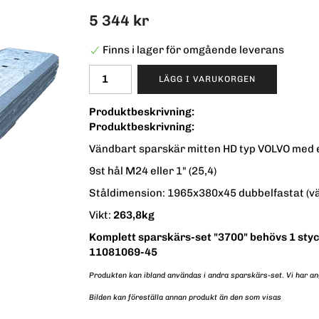
5 344 kr
Finns i lager för omgående leverans
LÄGG I VARUKORGEN
Produktbeskrivning:
Produktbeskrivning:
Vändbart sparskär mitten HD typ VOLVO med
9st hål M24 eller 1" (25,4)
Ståldimension: 1965x380x45 dubbelfastat (v
Vikt:
263,8kg
Komplett sparskärs-set "3700" behövs 1 styc
11081069-45
Produkten kan ibland användas i andra sparskärs-set. Vi har a
Bilden kan föreställa annan produkt än den som visas