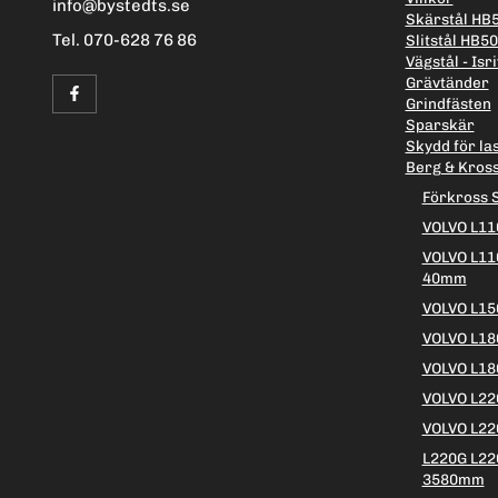
info@bystedts.se
Skärstål HB
Tel. 070-628 76 86
Slitstål HB5
Vägstål - Isri
Grävtänder
Grindfästen
Sparskär
Skydd för la
Berg & Kros
Förkross 
VOLVO L11
VOLVO L11
40mm
VOLVO L15
VOLVO L18
VOLVO L18
VOLVO L2
VOLVO L22
L220G L22
3580mm