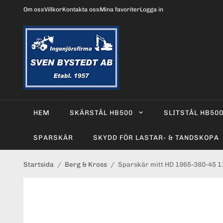
Om oss
Villkor
Kontakta oss
Mina favoriter
Logga in
HEM
SKÄRSTÅL HB500
SLITSTÅL HB50
SPARSKÄR
SKYDD FÖR LASTAR- & TANDSKOPA
Startsida
/
Berg & Kross
/
Sparskär mitt HD 1965-380-45 