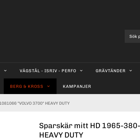
0
VÄGSTÅL - ISRIV - PERFO
GRÄVTÄNDER
BERG & KROSS
KAMPANJER
11081066 "VOLVO 3700" HEAVY DUTY
Sparskär mitt HD 1965-380
HEAVY DUTY