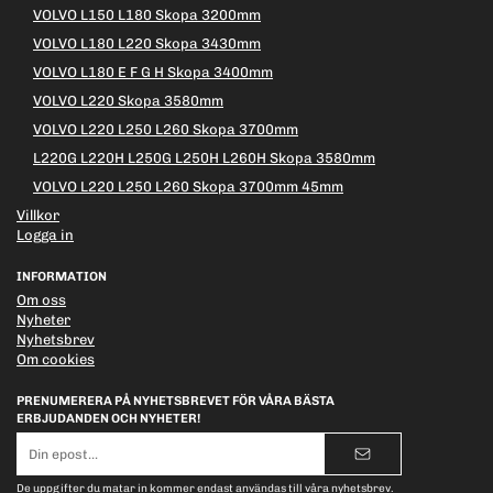
VOLVO L150 L180 Skopa 3200mm
VOLVO L180 L220 Skopa 3430mm
VOLVO L180 E F G H Skopa 3400mm
VOLVO L220 Skopa 3580mm
VOLVO L220 L250 L260 Skopa 3700mm
L220G L220H L250G L250H L260H Skopa 3580mm
VOLVO L220 L250 L260 Skopa 3700mm 45mm
Villkor
Logga in
INFORMATION
Om oss
Nyheter
Nyhetsbrev
Om cookies
PRENUMERERA PÅ NYHETSBREVET FÖR VÅRA BÄSTA
ERBJUDANDEN OCH NYHETER!
E-
postadress
De uppgifter du matar in kommer endast användas till våra nyhetsbrev.