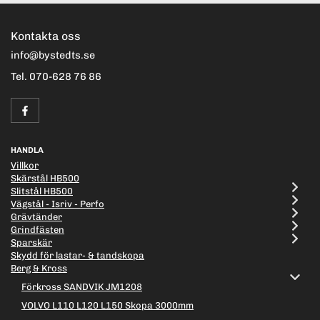
Kontakta oss
info@bystedts.se
Tel. 070-628 76 86
HANDLA
Villkor
Skärstål HB500
Slitstål HB500
Vägstål - Isriv - Perfo
Grävtänder
Grindfästen
Sparskär
Skydd för lastar- & tandskopa
Berg & Kross
Förkross SANDVIK JM1208
VOLVO L110 L120 L150 Skopa 3000mm