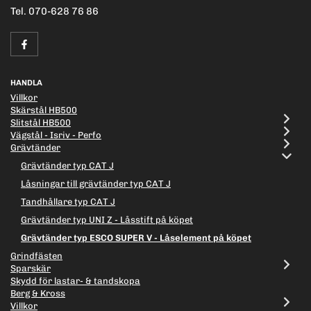
Tel. 070-628 76 86
HANDLA
Villkor
Skärstål HB500
Slitstål HB500
Vägstål - Isriv - Perfo
Grävtänder
Grävtänder typ CAT J
Låsningar till grävtänder typ CAT J
Tandhållare typ CAT J
Grävtänder typ UNI Z - Låsstift på köpet
Grävtänder typ ESCO SUPER V - Låselement på köpet
Grindfästen
Sparskär
Skydd för lastar- & tandskopa
Berg & Kross
Villkor