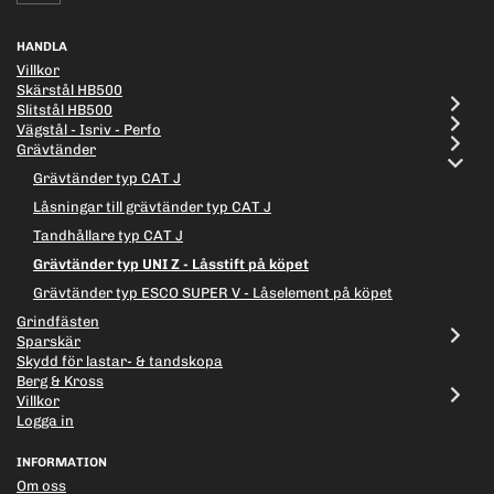
HANDLA
Villkor
Skärstål HB500
Slitstål HB500
Vägstål - Isriv - Perfo
Grävtänder
Grävtänder typ CAT J
Låsningar till grävtänder typ CAT J
Tandhållare typ CAT J
Grävtänder typ UNI Z - Låsstift på köpet
Grävtänder typ ESCO SUPER V - Låselement på köpet
Grindfästen
Sparskär
Skydd för lastar- & tandskopa
Berg & Kross
Villkor
Logga in
INFORMATION
Om oss