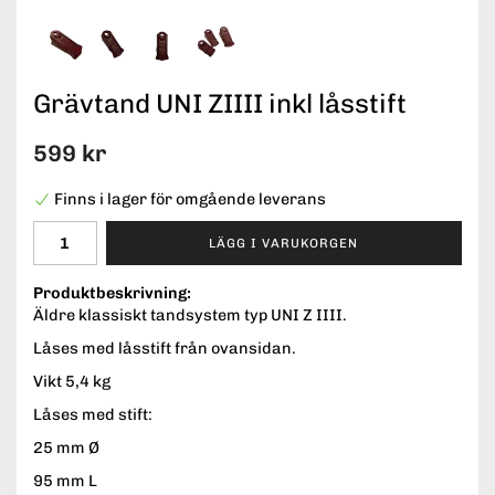
Grävtand UNI ZIIII inkl låsstift
599 kr
Finns i lager för omgående leverans
LÄGG I VARUKORGEN
Produktbeskrivning:
Äldre klassiskt tandsystem typ UNI Z IIII.
Låses med låsstift från ovansidan.
Vikt 5,4 kg
Låses med stift:
25 mm Ø
95 mm L