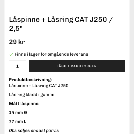
Låspinne + Låsring CAT J250 /
2,5"
29 kr
Finns i lager för omgående leverans
LÄGG I VARUKORGEN
Produktbeskrivning:
Låspinne + Låsring CAT J250
Låsring klädd i gummi
Mått låspinne:
14 mm Ø
77 mm L
Obs säljes endast parvis