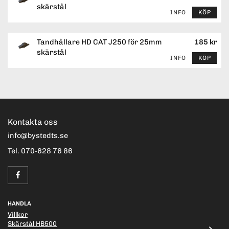
skärstål
INFO
KÖP
Tandhållare HD CAT J250 för 25mm
185 kr
skärstål
INFO
KÖP
Kontakta oss
info@bystedts.se
Tel. 070-628 76 86
HANDLA
Villkor
Skärstål HB500