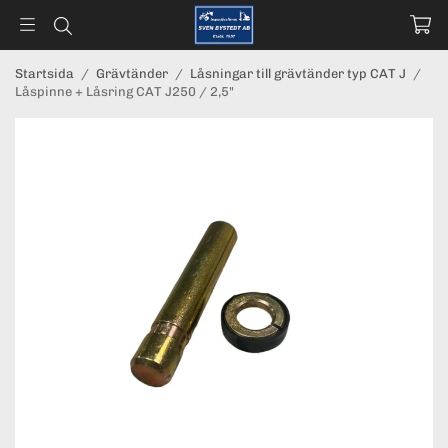
Startsida
/
Grävtänder
/
Låsningar till grävtänder typ CAT J
/
Låspinne + Låsring CAT J250 / 2,5"