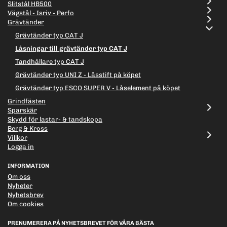
Slitstål HB500
Vägstål - Isriv - Perfo
Grävtänder
Grävtänder typ CAT J
Låsningar till grävtänder typ CAT J
Tandhållare typ CAT J
Grävtänder typ UNI Z - Låsstift på köpet
Grävtänder typ ESCO SUPER V - Låselement på köpet
Grindfästen
Sparskär
Skydd för lastar- & tandskopa
Berg & Kross
Villkor
Logga in
INFORMATION
Om oss
Nyheter
Nyhetsbrev
Om cookies
PRENUMERERA PÅ NYHETSBREVET FÖR VÅRA BÄSTA