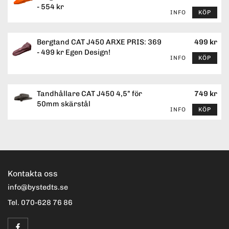
- 554 kr
INFO
KÖP
Bergtand CAT J450 ARXE PRIS: 369
499 kr
- 499 kr Egen Design!
INFO
KÖP
Tandhållare CAT J450 4,5” för
749 kr
50mm skärstål
INFO
KÖP
Kontakta oss
info@bystedts.se
Tel. 070-628 76 86