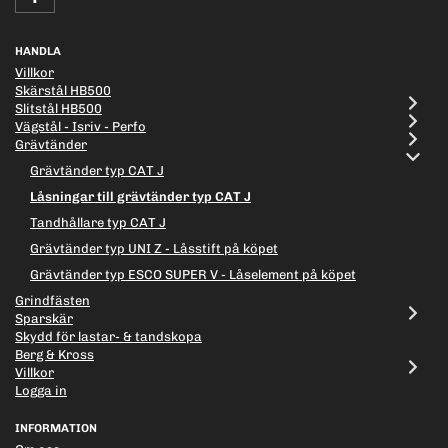
HANDLA
Villkor
Skärstål HB500
Slitstål HB500
Vägstål - Isriv - Perfo
Grävtänder
Grävtänder typ CAT J
Låsningar till grävtänder typ CAT J
Tandhållare typ CAT J
Grävtänder typ UNI Z - Låsstift på köpet
Grävtänder typ ESCO SUPER V - Låselement på köpet
Grindfästen
Sparskär
Skydd för lastar- & tandskopa
Berg & Kross
Villkor
Logga in
INFORMATION