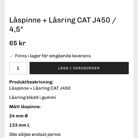
Låspinne + Låsring CAT J450 /
4,5"
65 kr
Finns i lager för omgående leverans
LÄGG I VARUKORGEN
Produktbeskrivning:
Låspinne + Låsring CAT J450
Låsring klädd i gummi
Mått låspinne:
24 mm Ø
133 mm L
Obs säljes endast parvis