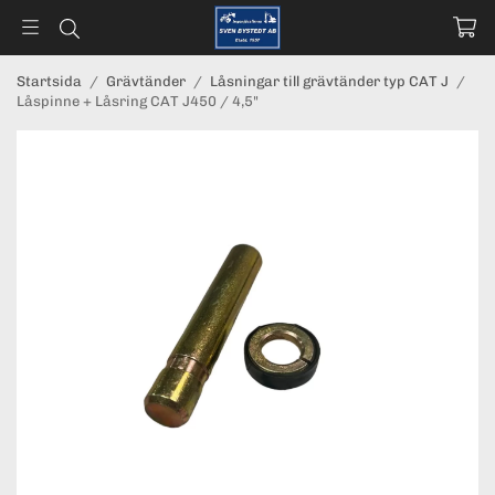
Startsida
/
Grävtänder
/
Låsningar till grävtänder typ CAT J
/
Låspinne + Låsring CAT J450 / 4,5"