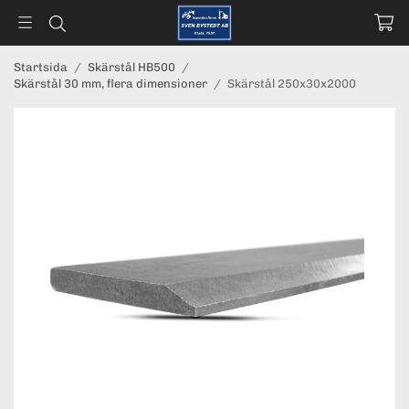
Startsida
/
Skärstål HB500
/
Skärstål 30 mm, flera dimensioner
/
Skärstål 250x30x2000