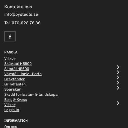
Kontakta oss
info@bystedts.se
Tel. 070-628 76 86
HANDLA
Villkor
Skärstål HB500
Slitstål HB500
Vägstål - Isriv - Perfo
Grävtänder
Grindfästen
Sparskär
Skydd för lastar- & tandskopa
Berg & Kross
Villkor
Logga in
INFORMATION
Om oss