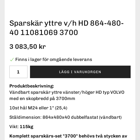
Sparskär yttre v/h HD 864-480-
40 11081069 3700
3 083,50 kr
Finns i lager för omgående leverans
LÄGG I VARUKORGEN
Produktbeskrivning:
Vändbart sparskär yttre vänster/höger HD typ VOLVO
med en skopbredd på 3700mm
10st hål M24 eller 1" (25,4)
Ståldimension: 864x480x40 dubbelfastat (vändbart)
Vikt:
115kg
Komplett sparskärs-set "3700" behövs två stycken av