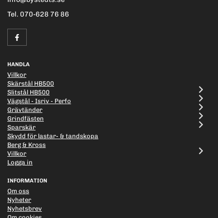
Tel. 070-628 76 86
HANDLA
Villkor
Skärstål HB500
Slitstål HB500
Vägstål - Isriv - Perfo
Grävtänder
Grindfästen
Sparskär
Skydd för lastar- & tandskopa
Berg & Kross
Villkor
Logga in
INFORMATION
Om oss
Nyheter
Nyhetsbrev
Om cookies