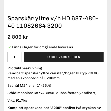
Sparskär yttre v/h HD 687-480-
40 11082664 3200
2 809 kr
Finns i lager för omgående leverans
LÄGG I VARUKORGEN
Produktbeskrivning:
Vändbart sparskär yttre vänster/höger HD typ VOLVO
med en skopbredd på 3200mm
8st hål M24 eller 1" (25,4)
Ståldimension: 687x480x40 dubbelfastat (vändbart)
Vikt:
91,7kg
Komplett sparskärs-set "3200" behövs två stycken av