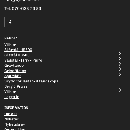
Tel. 070-628 76 86
HANDLA
Villkor
Skärstål HB500
Slitstål HB500
Vägstål - Isriv - Perfo
Grävtänder
Grindfästen
Sparskär
Skydd för lastar- & tandskopa
Berg & Kross
Villkor
Logga in
INFORMATION
Om oss
Nyheter
Nyhetsbrev
Om cookies