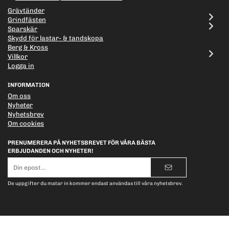
Grävtänder
Grindfästen
Sparskär
Skydd för lastar- & tandskopa
Berg & Kross
Villkor
Logga in
INFORMATION
Om oss
Nyheter
Nyhetsbrev
Om cookies
PRENUMERERA PÅ NYHETSBREVET FÖR VÅRA BÄSTA
ERBJUDANDEN OCH NYHETER!
E-
postadress
De uppgifter du matar in kommer endast användas till våra nyhetsbrev.