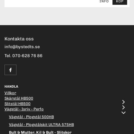
INFO
KÖP
Kontakta oss
info@bystedts.se
Tel. 070-628 76 86
HANDLA
Villkor
Skärstål HB500
Slitstål HB500
Vägstål - Isriv - Perfo
Vägstål - Plogstål 500HB
Vägstål - Plogstålskit ULTRA 575HB
Bult & Mutter, Kil & Bult - Slitskor