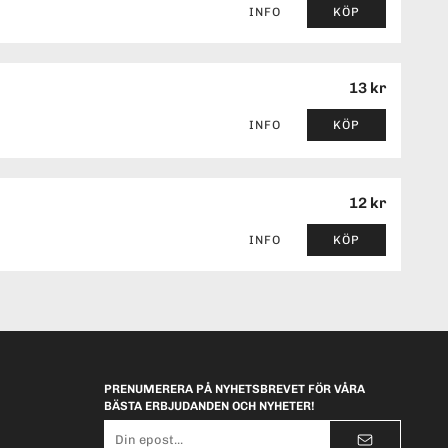
INFO
KÖP
13 kr
INFO
KÖP
12 kr
INFO
KÖP
PRENUMERERA PÅ NYHETSBREVET FÖR VÅRA
BÄSTA ERBJUDANDEN OCH NYHETER!
E-