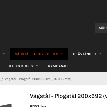
0
VÄGSTÅL - ISRIV - PERFO
GRÄVTÄNDER
BERG & KROSS
KAMPANJER
/
Vägstål - Plogstål 200x692 (välj 10 & 12mm)
Vägstål - Plogstål 200x692 (
530 kr