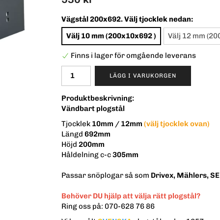
Vägstål 200x692. Välj tjocklek nedan:
Välj 10 mm (200x10x692 )
Välj 12 mm (20
Finns i lager för omgående leverans
LÄGG I VARUKORGEN
Produktbeskrivning:
Vändbart plogstål
Tjocklek
10mm / 12mm
(välj tjocklek ovan)
Längd
692mm
Höjd
200mm
Håldelning c-c
305mm
Passar snöplogar så som
Drivex, Mählers, S
Behöver DU hjälp att välja rätt plogstål?
Ring oss på: 070-628 76 86