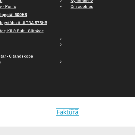
00
Nyhetsbrev
v - Perfo
Om cookies
Plogstål 500HB
Plogstålskit ULTRA 575HB
er, Kil & Bult - Slitskor
star- & tandskopa
s