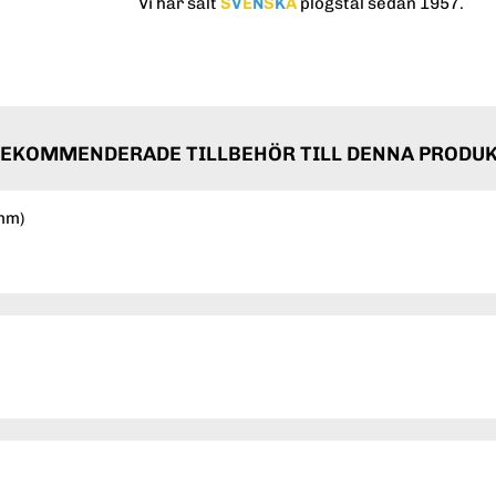
Vi har sålt
S
V
E
N
S
K
A
plogstål sedan 1957.
EKOMMENDERADE TILLBEHÖR TILL DENNA PRODU
2mm)