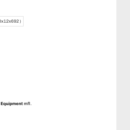
0x12x692 )
E Equipment
mfl.