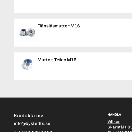
Flänslåsmutter M16
Mutter, Triloc M16
Kontakta oss
HANDLA
Villkor
info@bystedts.se
Skärstål HB