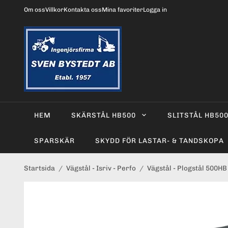
Om oss
Villkor
Kontakta oss
Mina favoriter
Logga in
HEM
SKÄRSTÅL HB500
SLITSTÅL HB50
SPARSKÄR
SKYDD FÖR LASTAR- & TANDSKOPA
Startsida
/
Vägstål - Isriv - Perfo
/
Vägstål - Plogstål 500HB