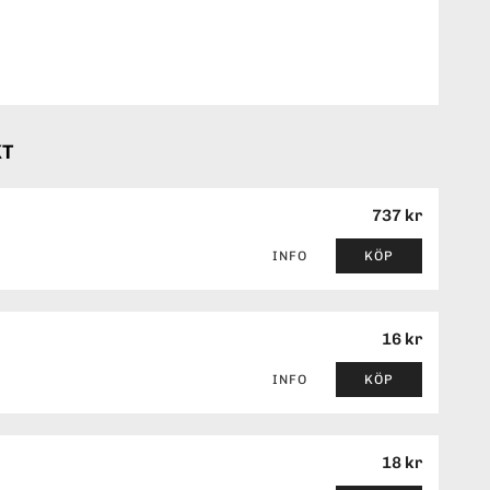
KT
737 kr
INFO
KÖP
16 kr
INFO
KÖP
18 kr