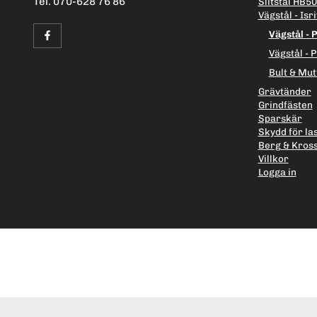
Tel. 070-628 76 86
Slitstål HB5
Vägstål - Isri
Vägstål - 
Vägstål - 
Bult & Mutt
Grävtänder
Grindfästen
Sparskär
Skydd för la
Berg & Kros
Villkor
Logga in