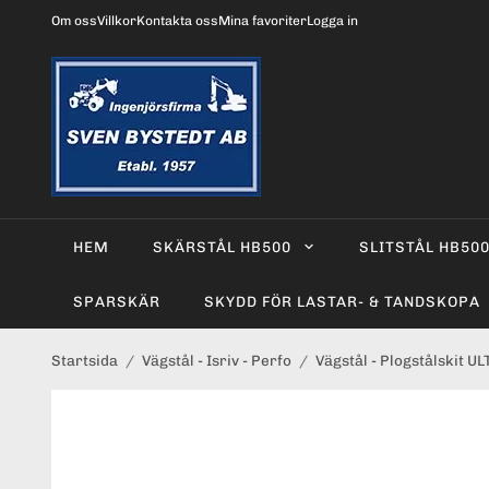
Om oss
Villkor
Kontakta oss
Mina favoriter
Logga in
HEM
SKÄRSTÅL HB500
SLITSTÅL HB50
SPARSKÄR
SKYDD FÖR LASTAR- & TANDSKOPA
Startsida
/
Vägstål - Isriv - Perfo
/
Vägstål - Plogstålskit U