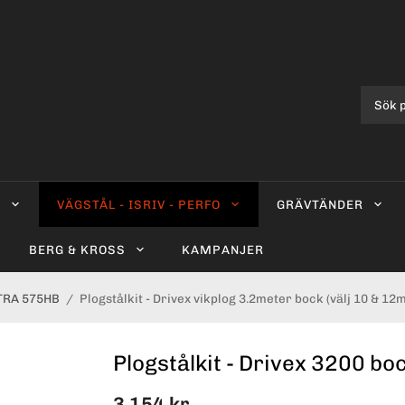
0
VÄGSTÅL - ISRIV - PERFO
GRÄVTÄNDER
BERG & KROSS
KAMPANJER
LTRA 575HB
/
Plogstålkit - Drivex vikplog 3.2meter bock (välj 10 & 12
Plogstålkit - Drivex 3200 bo
3 154 kr