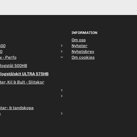
INFORMATION
Om oss
500
Nyheter
00
Nyhetsbrev
v - Perfo
Om cookies
Plogstål 500HB
Plogstålskit ULTRA 575HB
er, Kil & Bult - Slitskor
star- & tandskopa
s