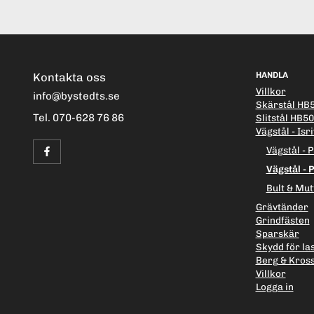
Kontakta oss
HANDLA
Villkor
info@bystedts.se
Skärstål HB
Tel. 070-628 76 86
Slitstål HB5
Vägstål - Isri
Vägstål - 
Vägstål - 
Bult & Mutt
Grävtänder
Grindfästen
Sparskär
Skydd för la
Berg & Kros
Villkor
Logga in