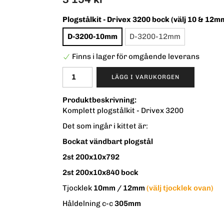
Plogstålkit - Drivex 3200 bock (välj 10 & 12mm
D-3200-10mm
D-3200-12mm
Finns i lager för omgående leverans
LÄGG I VARUKORGEN
Produktbeskrivning:
Komplett plogstålkit - Drivex 3200
Det som ingår i kittet är:
Bockat vändbart plogstål
2st 200x10x792
2st 200x10x840 bock
Tjocklek
10mm / 12mm
(välj tjocklek ovan)
Håldelning c-c
305mm