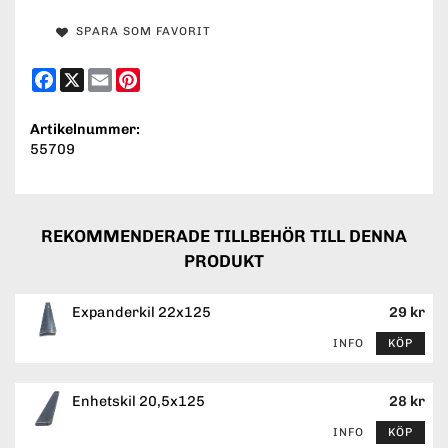
SPARA SOM FAVORIT
Facebook
X
Email
Pinterest
Artikelnummer:
55709
REKOMMENDERADE TILLBEHÖR TILL DENNA
PRODUKT
Expanderkil 22x125
29 kr
INFO
KÖP
Enhetskil 20,5x125
28 kr
INFO
KÖP