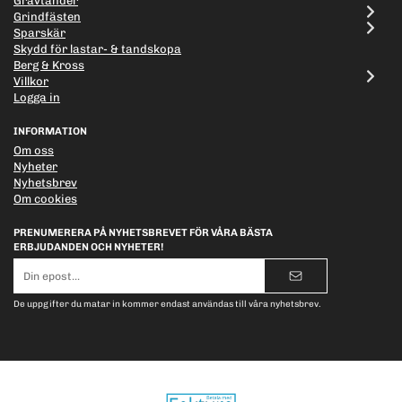
Grävtänder
Grindfästen
Sparskär
Skydd för lastar- & tandskopa
Berg & Kross
Villkor
Logga in
INFORMATION
Om oss
Nyheter
Nyhetsbrev
Om cookies
PRENUMERERA PÅ NYHETSBREVET FÖR VÅRA BÄSTA
ERBJUDANDEN OCH NYHETER!
E-
postadress
De uppgifter du matar in kommer endast användas till våra nyhetsbrev.